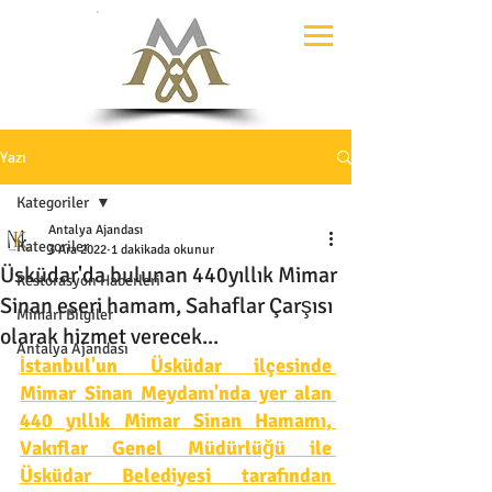
Yazı
Kategoriler
Antalya Ajandası
Kategoriler
3 Ara 2022
1 dakikada okunur
Üsküdar'da bulunan 440yıllık Mimar
Restorasyon Haberleri
Sinan eseri hamam, Sahaflar Çarşısı
Mimari Bilgiler
olarak hizmet verecek...
Antalya Ajandası
İstanbul'un Üsküdar ilçesinde 
Mimar Sinan Meydanı'nda yer alan 
440 yıllık Mimar Sinan Hamamı, 
Vakıflar Genel Müdürlüğü ile 
Üsküdar Belediyesi tarafından 