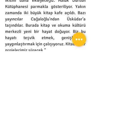
ikisini daha ekleyeceğiz. Haluk Dursun 
Kütüphanesi parmakla gösteriliyor. Yakın 
zamanda iki büyük kitap kafe açıldı. Bazı 
yayıncılar Cağaloğlu'ndan Üsküdar'a 
taşındılar. Burada kitap ve okuma kültürü 
merkezli yeni bir hayat doğuyor. Biz bu 
hayatı teşvik etmek, genişletmek, 
yaygınlaştırmak için çalışıyoruz. Kitaba dair 
projelerimiz sürecek."
Restorasyon Haberleri
Son Yazılar
Hepsini Gör