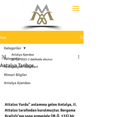
Yazı
Kategoriler
Antalya Ajandası
Kategoriler
22 Eyl 2022
2 dakikada okunur
Antalya Tarihçe
Restorasyon Haberleri
Mimari Bilgiler
Antalya Ajandası
Attalos Yurdu" anlamına gelen Antalya, II. 
Attalos tarafından kurulmuştur. Bergama 
Krallığı’nın sona ermesiyle (M.Ö. 133) bir 