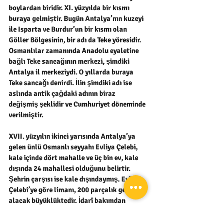
boylardan biridir. XI. yüzyılda bir kısmı 
buraya gelmiştir. Bugün Antalya’nın kuzeyi 
ile Isparta ve Burdur’un bir kısmı olan 
Göller Bölgesinin, bir adı da Teke yöresidir. 
Osmanlılar zamanında Anadolu eyaletine 
bağlı Teke sancağının merkezi, şimdiki 
Antalya il merkeziydi. O yıllarda buraya 
Teke sancağı denirdi. İlin şimdiki adı ise 
aslında antik çağdaki adının biraz 
değişmiş şeklidir ve Cumhuriyet döneminde 
verilmiştir.
XVII. yüzyılın ikinci yarısında Antalya’ya 
gelen ünlü Osmanlı seyyahı Evliya Çelebi, 
kale içinde dört mahalle ve üç bin ev, kale 
dışında 24 mahallesi olduğunu belirtir. 
Şehrin çarşısı ise kale dışındaymış. Evliya 
Çelebi’ye göre limanı, 200 parçalık gemi 
alacak büyüklüktedir. İdarî bakımdan 
Konya’ya bağlı Teke Sancağı’nın merkezi 