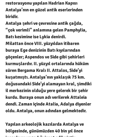
restorasyonu yapılan Hadrian Kapısı 
Antalya’nın en güzel antik eserlerinden 
biridir.
Antalya şehri ve çevresine antik çağda, 
“çok verimli” anlamına gelen Pamphylia, 
Batı kesimine ise Lykia denirdi.
Milattan önce VIII. yüzyıldan itibaren 
buraya Ege denizinin Batı kıyılarından 
göçenler; Aspendos ve Side gibi şehirleri 
kurmuşlardır. II. yüzyıl ortalarında hüküm 
süren Bergama Kralı II. Attalos, Side’yi 
kuşatmıştı. Antalya’nın yaklaşık 75 km. 
doğusundaki Side’yi alamayan kral, şimdiki 
il merkezinin olduğu yere gelerek bir şehir 
kurdu. Buraya onun adı verilerek Attaleia 
dendi. Zaman içinde Atalia, Adalya diyenler 
oldu. Antalya, onun adından gelmektedir.
Yapılan arkeolojik kazılarda Antalya ve 
bölgesinde, günümüzden 40 bin yıl önce 