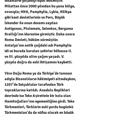
insanların yaşadığı ispat edilmiştir. 
Milattan önce 2000 yılından bu yana bölge, 
sırasıyla; Hitit, Pamphylia, Lykia, Kilikya 
gibi kent devletlerinin ve Pers, Büyük 
İskender ile onun devamı sayılan 
Antigonos, Ptolemais, Selevkos, Bergama 
Krallığı’nın idaresine girmiştir. Daha sonra 
Roma Devleti, hüküm sürmüştür. 
Antalya’nın antik çağdaki adı Pamphylia 
idi ve burada kurulan şehirler bilhassa II. 
ve III. yüzyılda altın çağını yaşadı. V. 
yüzyıla doğru da eski ihtişamını kaybetti.
Yöre Doğu Roma ya da Türkiye’de tanınan 
adıyla Bizanslıların hâkimiyeti altındayken, 
1207’de Selçuklular tarafından Türk 
topraklarına katıldı. Anadolu Beylikleri 
devrinde ise Teke Aşiretinin bir kolu olan 
Hamitoğulları’nın egemenliğine girdi. Teke 
Türkmenleri, Türklerin eski yurdu bugünkü 
Türkmenistan’da da nüfus olarak en büyük 