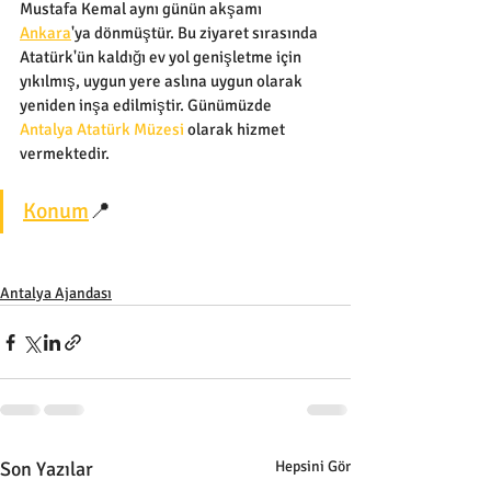
Mustafa Kemal aynı günün akşamı 
Ankara
'ya dönmüştür. Bu ziyaret sırasında 
Atatürk'ün kaldığı ev yol genişletme için 
yıkılmış, uygun yere aslına uygun olarak 
yeniden inşa edilmiştir. Günümüzde 
Antalya Atatürk Müzesi
 olarak hizmet 
vermektedir.
Konum
📍
Antalya Ajandası
Son Yazılar
Hepsini Gör