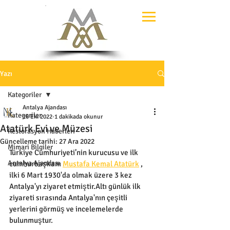
Yazı
Kategoriler
Antalya Ajandası
Kategoriler
16 Eki 2022
1 dakikada okunur
Atatürk Evi ve Müzesi
Restorasyon Haberleri
Güncelleme tarihi:
27 Ara 2022
Mimari Bilgiler
Türkiye Cumhuriyeti’nin kurucusu ve ilk 
Antalya Ajandası
cumhurbaşkanı 
Mustafa Kemal Atatürk
 , 
ilki 6 Mart 1930'da olmak üzere 3 kez 
Antalya'yı ziyaret etmiştir.Altı günlük ilk 
ziyareti sırasında Antalya'nın çeşitli 
yerlerini görmüş ve incelemelerde 
bulunmuştur.