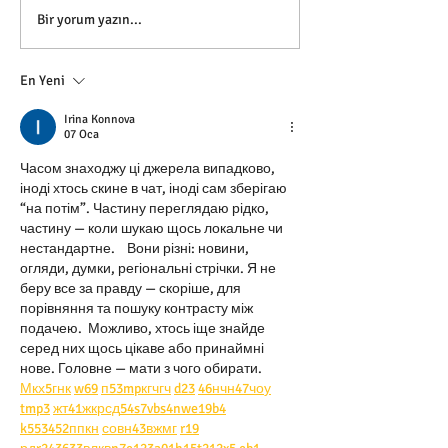
SANDLAND (Antalya Kum
Bir yorum yazın...
Heykel...
En Yeni
Irina Konnova
07 Oca
Часом знаходжу ці джерела випадково, 
іноді хтось скине в чат, іноді сам зберігаю 
“на потім”. Частину переглядаю рідко, 
частину — коли шукаю щось локальне чи 
нестандартне.    Вони різні: новини, 
огляди, думки, регіональні стрічки. Я не 
беру все за правду — скоріше, для 
порівняння та пошуку контрасту між 
подачею.  Можливо, хтось іще знайде 
серед них щось цікаве або принаймні 
нове. Головне — мати з чого обирати.  
М
к
х
5
г
нк
w69
п
53
mp
кг
чг
ч
d23
46
н
чн
47
чо
у
tmp3
жт
41
ж
кр
сд
54
s7
vb
s4
nw
e19
b4
k55
34
52
пп
кн
с
о
вн
43
вж
мг
r19