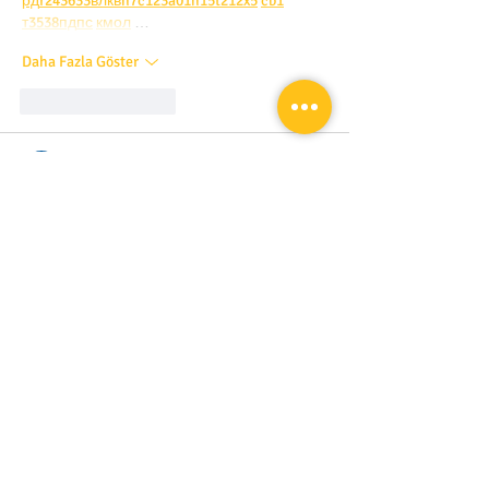
рд
r24
36
33
вл
кв
n7
c123
a01
h15
t21
2x5
cb1
т
35
38
пд
пс
км
ол
 …
Daha Fazla Göster
Beğen
Yanıtla
Irina Konnova
07 Oca
Часом знаходжу цікаві сайти — випадково 
або коли хтось ділиться в чаті. Частину 
зберігаю про запас, іноді повертаюсь до 
них при нагоді. Тут є різне — новини, 
блоги, локальні стрічки чи просто незвичні 
штуки. Деякі переглядаю рідко, деякі — 
коли хочеться вийти за межі звичних 
джерел.  Поділюсь добіркою — може, 
хтось натрапить на щось нове:  
м1
к7
x
r
з
8
t
нк
a
mp
k
w
2
v3
g4
99
z
b
8g
чр
88
l
w2
g
73
ч
7x
zz
1а
v
m
4
p
k9
u
ч4
1с
g7
q
z8
ll
8x
c5
55
j
р3
pp
o2
3в
рц
m5
df
99
f0
l5
хт
kk
a9
kz
v7
ц
12
ш4
r7
sd
  Щодо загальної інформації — іноді 