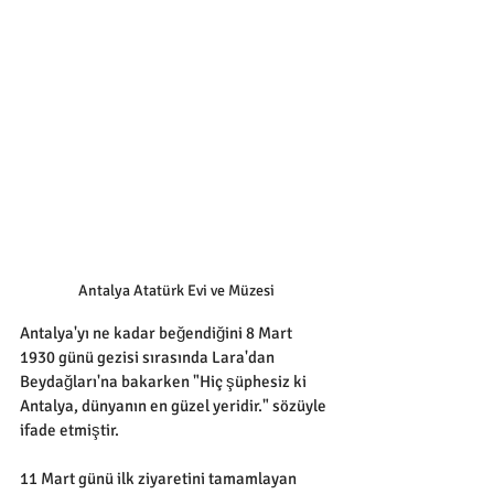
Antalya Atatürk Evi ve Müzesi
Antalya'yı ne kadar beğendiğini 8 Mart 
1930 günü gezisi sırasında Lara'dan 
Beydağları'na bakarken "Hiç şüphesiz ki 
Antalya, dünyanın en güzel yeridir." sözüyle 
ifade etmiştir.
11 Mart günü ilk ziyaretini tamamlayan 