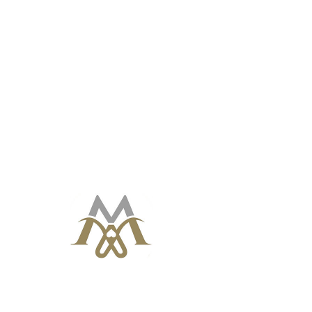
Vatanımız, dünyada eşi benzeri olmayan, paha
biçilemez bir Kültürel ve Mimari mirasa sahip.Bu
farkındalıkla Kültürel Miras değerlerimizi
tanıtmak, korumak ve yaşatmak için
gerçekleştirdiğim projelerimden biri olan “Kent
Ajandaları” çalışmamı ; bize miras bırakılmış olan ,
yaşayan ve her daim yaşatılmaya değer
kentlerimizi , eserlerimizi ve Somut Olmayan
Kültürel Miraslarımızı gelecek nesillerin
dimağında kendi gördükleri ve öğrendiklerineden
izler bırakarak korumalarına ve yaşatmalarına
vesile olmak ümidi ile hazırladım.
Antalya Ajandası ve Kaleiçi Ajandası
çalışmalarımın hayata geçmesinde emeği geçen
herkese; şahsım ve eserde yer alan bilgiler
ışığında ,Kültürel Miraslarımızı koruyacak ve
yaşatacak olanlar adına da canı gönülden
teşekkürlerimi sunuyorum.